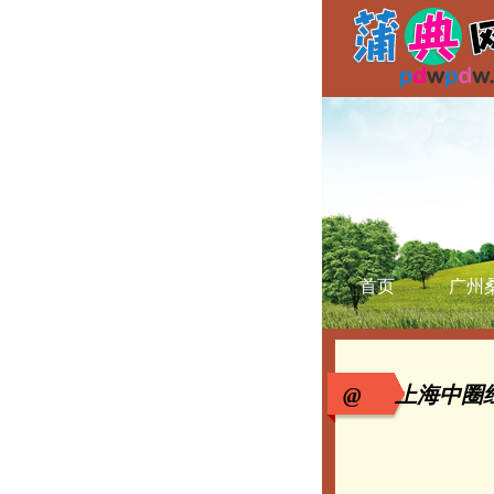
首页
广州
@ 上海中圈经